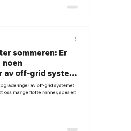
tter sommeren: Er
d noen
 av off-grid system
pgraderinger av off-grid systemet
t oss mange flotte minner, spesielt