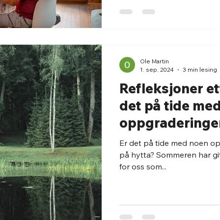
Ole Martin
1. sep. 2024
3 min lesing
Refleksjoner e
det på tide me
oppgraderinger
på hytta?
Er det på tide med noen op
på hytta? Sommeren har git
for oss som...